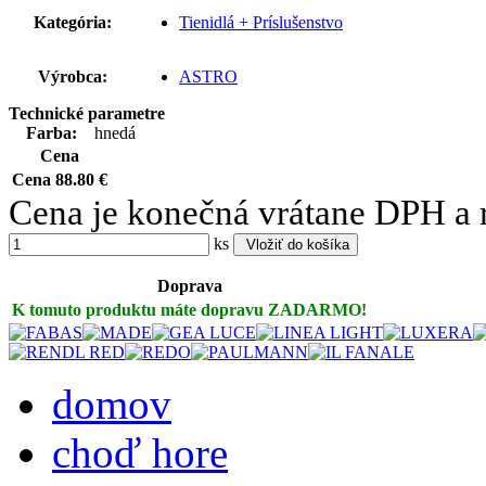
Kategória:
Tienidlá + Príslušenstvo
Výrobca:
ASTRO
Technické parametre
Farba:
hnedá
Cena
Cena
88.80 €
Cena je konečná vrátane DPH a 
ks
Vložiť do košíka
Doprava
K tomuto produktu máte dopravu
ZADARMO!
domov
choď hore