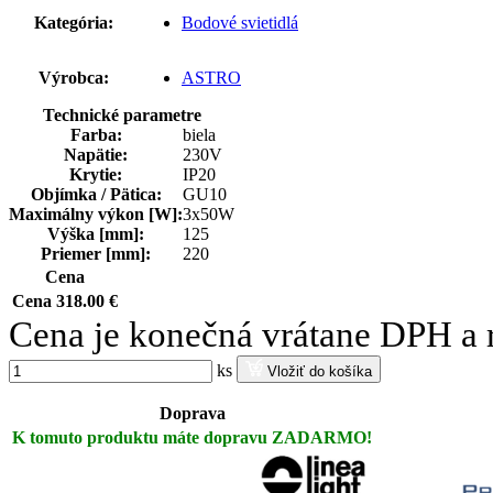
Kategória:
Bodové svietidlá
Výrobca:
ASTRO
Technické parametre
Farba:
biela
Napätie:
230V
Krytie:
IP20
Objímka / Pätica:
GU10
Maximálny výkon [W]:
3x50W
Výška [mm]:
125
Priemer [mm]:
220
Cena
Cena
318.00 €
Cena je konečná vrátane DPH a 
ks
Vložiť do košíka
Doprava
K tomuto produktu máte dopravu
ZADARMO!