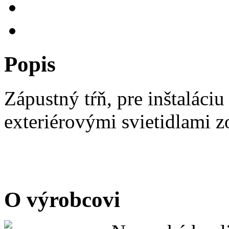
Popis
Zápustný tŕň, pre inštaláci
exteriérovými svietidlami 
O výrobcovi