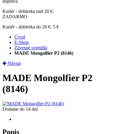
doprava
Kuriér - dobierka nad 20 €:
ZADARMO
Kuriér - dobierka do 20 €:
5 €
Úvod
E-Shop
Závesné svietidlá
MADE Mongolfier P2 (8146)
Návrat
MADE Mongolfier P2
(8146)
Dodanie do 14 dní
Popis