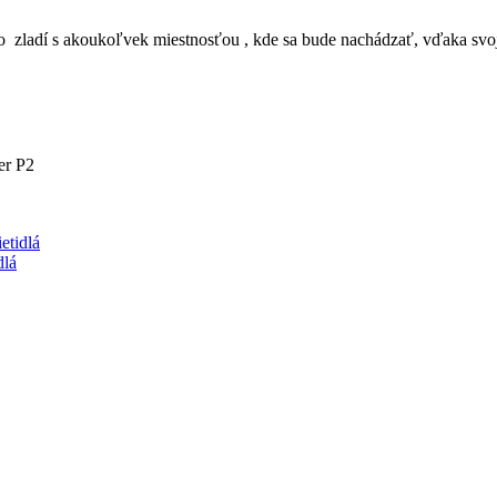
zladí s akoukoľvek miestnosťou , kde sa bude nachádzať, vďaka svo
r P2
etidlá
dlá