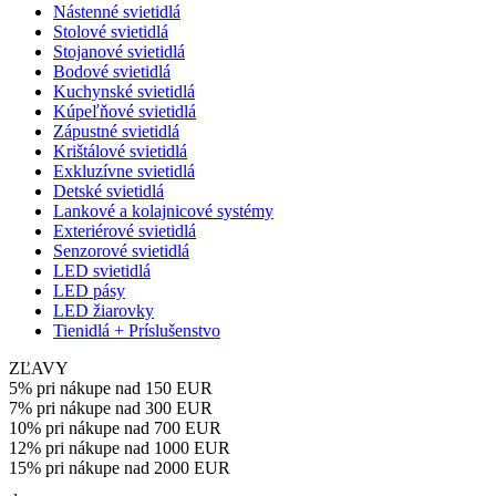
Nástenné svietidlá
Stolové svietidlá
Stojanové svietidlá
Bodové svietidlá
Kuchynské svietidlá
Kúpeľňové svietidlá
Zápustné svietidlá
Krištálové svietidlá
Exkluzívne svietidlá
Detské svietidlá
Lankové a kolajnicové systémy
Exteriérové svietidlá
Senzorové svietidlá
LED svietidlá
LED pásy
LED žiarovky
Tienidlá + Príslušenstvo
ZĽAVY
5% pri nákupe nad 150 EUR
7% pri nákupe nad 300 EUR
10% pri nákupe nad 700 EUR
12% pri nákupe nad 1000 EUR
15% pri nákupe nad 2000 EUR