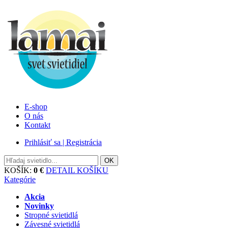
E-shop
O nás
Kontakt
Prihlásiť sa | Registrácia
KOŠÍK:
0 €
DETAIL KOŠÍKU
Kategórie
Akcia
Novinky
Stropné svietidlá
Závesné svietidlá