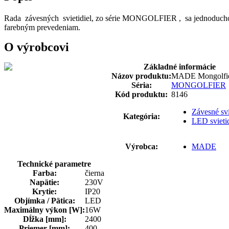
Rada závesných svietidiel, zo série MONGOLFIER , sa jednoducho 
farebným prevedeniam.
O výrobcovi
Základné informácie
Názov produktu:
MADE Mongolfie
Séria:
MONGOLFIER
Kód produktu:
8146
Závesné svi
Kategória:
LED svieti
Výrobca:
MADE
Technické parametre
Farba:
čierna
Napätie:
230V
Krytie:
IP20
Objímka / Pätica:
LED
Maximálny výkon [W]:
16W
Dĺžka [mm]:
2400
Priemer [mm]:
400